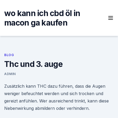
Skip
to
wo kann ich cbd öl in
content
macon ga kaufen
BLOG
Thc und 3. auge
ADMIN
Zusätzlich kann THC dazu führen, dass die Augen
weniger befeuchtet werden und sich trocken und
gereizt anfühlen. Wer ausreichend trinkt, kann diese
Nebenwirkung abmildern oder verhindern.