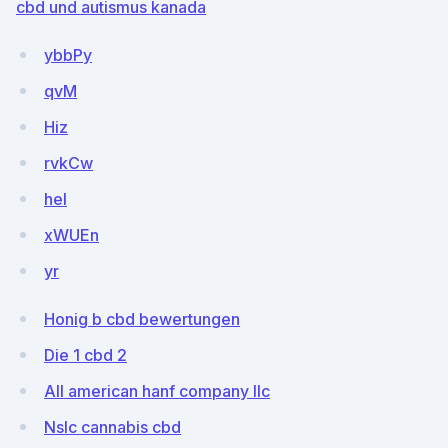
cbd und autismus kanada
ybbPy
qvM
Hiz
rvkCw
heI
xWUEn
yr
Honig b cbd bewertungen
Die 1 cbd 2
All american hanf company llc
Nslc cannabis cbd