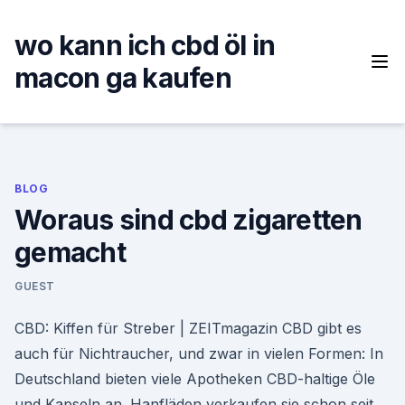
Skip
to
wo kann ich cbd öl in
content
macon ga kaufen
BLOG
Woraus sind cbd zigaretten
gemacht
GUEST
CBD: Kiffen für Streber | ZEITmagazin CBD gibt es
auch für Nichtraucher, und zwar in vielen Formen: In
Deutschland bieten viele Apotheken CBD-haltige Öle
und Kapseln an. Hanfläden verkaufen sie schon seit