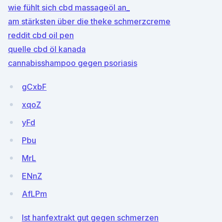
wie fühlt sich cbd massageöl an_
am stärksten über die theke schmerzcreme
reddit cbd oil pen
quelle cbd öl kanada
cannabisshampoo gegen psoriasis
gCxbF
xqoZ
yFd
Pbu
MrL
ENnZ
AfLPm
Ist hanfextrakt gut gegen schmerzen