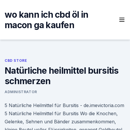
Skip
to
wo kann ich cbd öl in
content
macon ga kaufen
CBD STORE
Natürliche heilmittel bursitis
schmerzen
ADMINISTRATOR
5 Natürliche Heilmittel für Bursitis - de.imevictoria.com
5 Natürliche Heilmittel für Bursitis Wo die Knochen,
Gelenke, Sehnen und Bänder zusammenkommen,
kleine Beutel voller Flüssigkeiten, genannt Geldbeutel