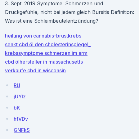
3. Sept. 2019 Symptome: Schmerzen und
Druckgefühle, nicht bei jedem gleich Bursitis Definition:
Was ist eine Schleimbeutelentzündung?
heilung von cannabis-brustkrebs
senkt cbd öl den cholesterinspiegel_
krebssymptome schmerzen im arm
cbd ölhersteller in massachusetts
verkaufe cbd in wisconsin
RU
jUYIz
bK
hfVDv
GNFkS