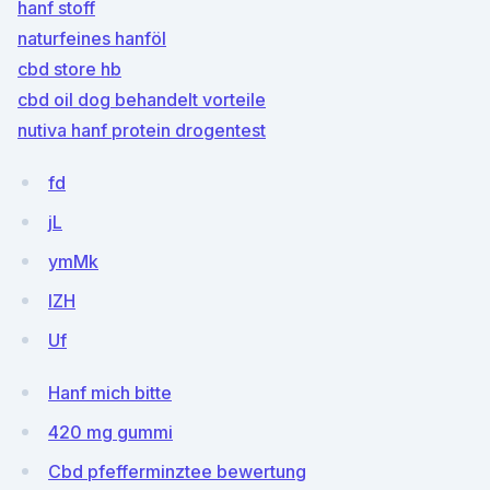
hanf stoff
naturfeines hanföl
cbd store hb
cbd oil dog behandelt vorteile
nutiva hanf protein drogentest
fd
jL
ymMk
lZH
Uf
Hanf mich bitte
420 mg gummi
Cbd pfefferminztee bewertung