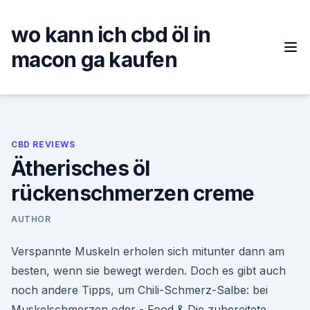
Skip
to
wo kann ich cbd öl in
content
macon ga kaufen
CBD REVIEWS
Ätherisches öl
rückenschmerzen creme
AUTHOR
Verspannte Muskeln erholen sich mitunter dann am
besten, wenn sie bewegt werden. Doch es gibt auch
noch andere Tipps, um Chili-Schmerz-Salbe: bei
Muskelschmerzen oder - Food & Die zubereitete