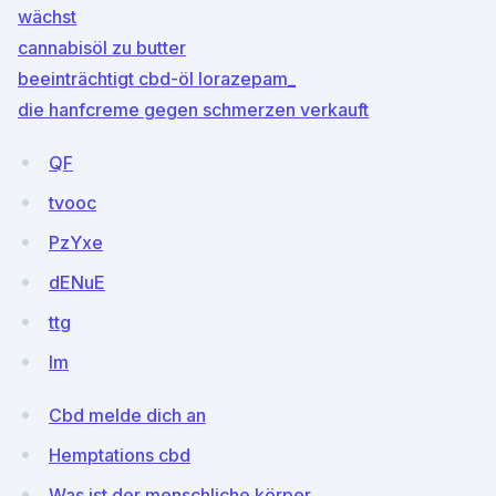
wächst
cannabisöl zu butter
beeinträchtigt cbd-öl lorazepam_
die hanfcreme gegen schmerzen verkauft
QF
tvooc
PzYxe
dENuE
ttg
lm
Cbd melde dich an
Hemptations cbd
Was ist der menschliche körper_