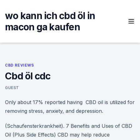
Skip
to
wo kann ich cbd öl in
content
macon ga kaufen
CBD REVIEWS
Cbd öl cdc
GUEST
Only about 17% reported having CBD oil is utilized for
removing stress, anxiety, and depression.
(Schaufensterkrankheit). 7 Benefits and Uses of CBD
Oil (Plus Side Effects) CBD may help reduce