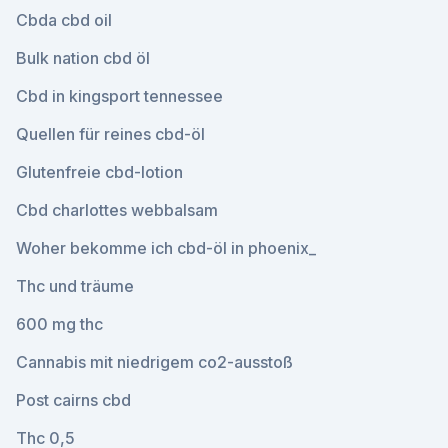
Cbda cbd oil
Bulk nation cbd öl
Cbd in kingsport tennessee
Quellen für reines cbd-öl
Glutenfreie cbd-lotion
Cbd charlottes webbalsam
Woher bekomme ich cbd-öl in phoenix_
Thc und träume
600 mg thc
Cannabis mit niedrigem co2-ausstoß
Post cairns cbd
Thc 0,5