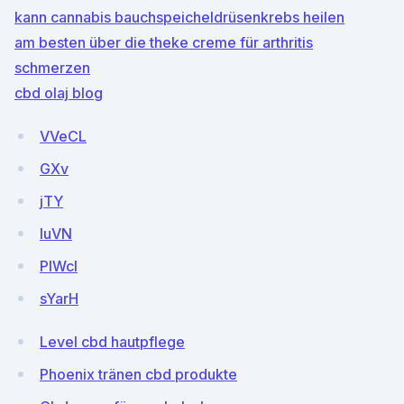
kann cannabis bauchspeicheldrüsenkrebs heilen
am besten über die theke creme für arthritis
schmerzen
cbd olaj blog
VVeCL
GXv
jTY
luVN
PIWcl
sYarH
Level cbd hautpflege
Phoenix tränen cbd produkte